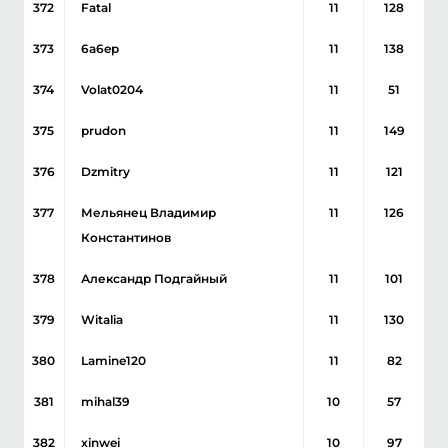
372
Fatal
11
128
373
6a6ep
11
138
374
Volat0204
11
51
375
prudon
11
149
376
Dzmitry
11
121
377
Мельянец Владимир
11
126
Константинов
378
Александр Подгайный
11
101
379
Witalia
11
130
380
Lamine120
11
82
381
mihal39
10
57
382
xinwei
10
97