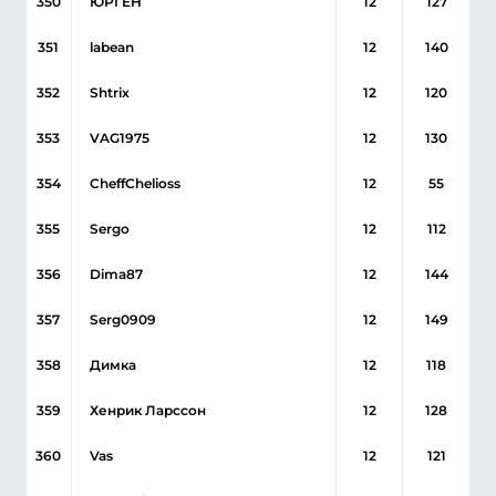
350
ЮРГЕН
12
127
351
labean
12
140
352
Shtrix
12
120
353
VAG1975
12
130
354
CheffChelioss
12
55
355
Sergo
12
112
356
Dima87
12
144
357
Serg0909
12
149
358
Димка
12
118
359
Хенрик Ларссон
12
128
360
Vas
12
121