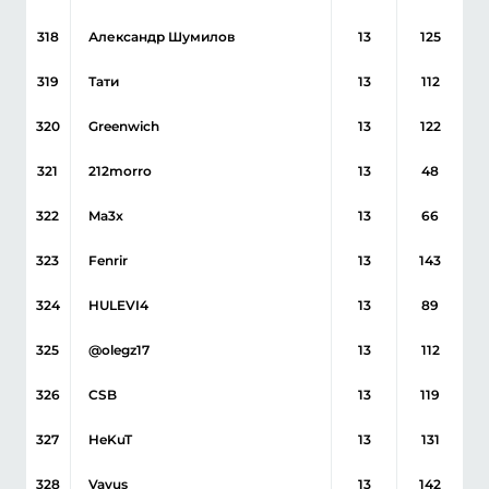
318
Александр Шумилов
13
125
319
Тати
13
112
320
Greenwich
13
122
321
212morro
13
48
322
Ma3x
13
66
323
Fenrir
13
143
324
HULEVI4
13
89
325
@olegz17
13
112
326
CSB
13
119
327
HeKuT
13
131
328
Vavus
13
142