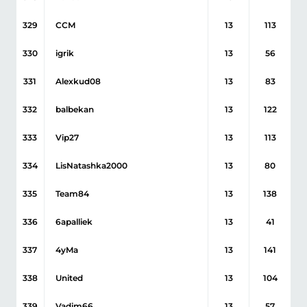
329
ССМ
13
113
330
igrik
13
56
331
Alexkud08
13
83
332
balbekan
13
122
333
Vip27
13
113
334
LisNatashka2000
13
80
335
Team84
13
138
336
6apalliek
13
41
337
4yMa
13
141
338
United
13
104
339
Vadim66
13
57