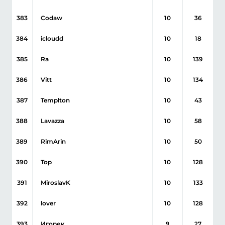
383
Codaw
10
36
384
icloudd
10
18
385
Ra
10
139
386
Vitt
10
134
387
Templton
10
43
388
Lavazza
10
58
389
RimArin
10
50
390
Тор
10
128
391
MiroslavK
10
133
392
lover
10
128
393
Игорек
9
27