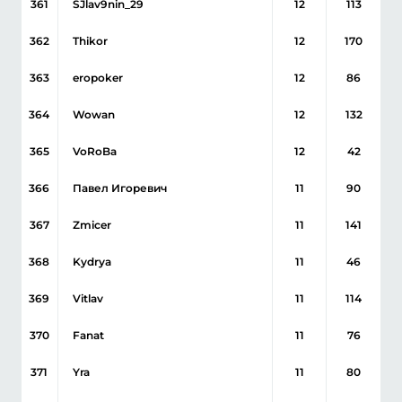
361
SJlav9nin_29
12
113
362
Thikor
12
170
363
eropoker
12
86
364
Wowan
12
132
365
VoRoBa
12
42
366
Павел Игоревич
11
90
367
Zmicer
11
141
368
Kydrya
11
46
369
Vitlav
11
114
370
Fanat
11
76
371
Yra
11
80