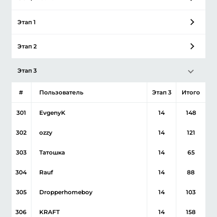
ДРУГИЕ ВИДЫ
Этап 1
ЕЩЕ
Этап 2
ПРОГНОЗЫ
ОНЛАЙН-КАЗИНО
Этап 3
BETERA
#
Пользователь
Этап
3
Итого
МАТЧ-ЦЕНТР
301
EvgenyK
14
148
302
ozzy
14
121
303
Татошка
14
65
304
Rauf
14
88
305
Dropperhomeboy
14
103
306
KRAFT
14
158