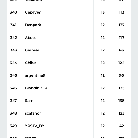
340
Сергуня
13
113
341
Denpark
12
137
342
Aboss
12
117
343
Germer
12
66
344
Chibis
12
124
345
argentina9
12
96
346
BlondinBLR
12
135
347
Sami
12
138
348
scafandr
12
123
349
YRSLV_BY
12
42