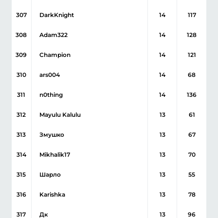
307
DarkKnight
14
117
308
Adam322
14
128
309
Champion
14
121
310
ars004
14
68
311
n0thing
14
136
312
Mayulu Kalulu
13
61
313
Змушко
13
67
314
Mikhalik17
13
70
315
Шарло
13
55
316
Karishka
13
78
317
Дк
13
96