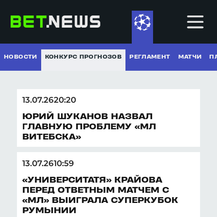
НОВОСТИ
КОНКУРС ПРОГНОЗОВ
РЕГЛАМЕНТ
МАТЧИ
П
13.07.26
20:20
ЮРИЙ ШУКАНОВ НАЗВАЛ
НОВОСТИ
ГЛАВНУЮ ПРОБЛЕМУ «МЛ
ВИТЕБСКА»
КОНКУРС ПРОГНОЗОВ
РЕГЛАМЕНТ
13.07.26
10:59
МАТЧИ
«УНИВЕРСИТАТЯ» КРАЙОВА
ПЛЕЙ-ОФФ
ПЕРЕД ОТВЕТНЫМ МАТЧЕМ С
«МЛ» ВЫИГРАЛА СУПЕРКУБОК
ТАБЛИЦЫ
РУМЫНИИ