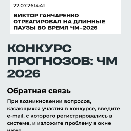
ПЛЕЙ-ОФФ
22.07.26
14:41
НОВОСТИ
ВИКТОР ГАНЧАРЕНКО
ОТРЕАГИРОВАЛ НА ДЛИННЫЕ
ПАУЗЫ ВО ВРЕМЯ ЧМ-2026
ФУТБОЛ
КОНКУРС
ХОККЕЙ
ПРОГНОЗОВ: ЧМ
2026
ТЕННИС
Обратная связь
БИАТЛОН
При возникновении вопросов,
касающихся участия в конкурсе, введите
ДРУГИЕ ВИДЫ
e-mail, с которого регистрировались в
системе, и изложите проблему в окне
ниже.